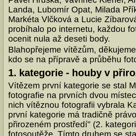
Landa, Lubomír Opat, Milada Pří
Markéta Vlčková a Lucie Zíbarová
probíhalo po internetu, každou fo
ocenit nula až deseti body.
Blahopřejeme vítězům, děkujeme
kdo se na přípravě a průběhu foto
1. kategorie - houby v při
Vítězem první kategorie se stal M
fotografie na prvních dvou míste
nich vítěznou fotografii vybrala 
první kategorie má tradičně právo
přirozeném prostředí" (2. kategori
fotosoutěže. Tímto druhem se stal