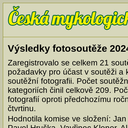
Výsledky fotosoutěže 202
Zaregistrovalo se celkem 21 soutěž
požadavky pro účast v soutěži a kt
soutěžní fotografii. Počet soutěžn
kategoriích činil celkově 209. Po
fotografií oproti předchozímu ročn
čtvrtinu.
Hodnotila komise ve složení: Jan
Pavel Hruška, Vavřinec Klener, Al