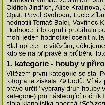
Oldřich Jindřich, Alice Kratinová
Opat, Pavel Svoboda, Lucie Zíba
hodnotili Tomáš Balej, Vavřinec K
Hodnocení fotografií probíhalo po
mohl jeden hodnotitel ocenit nula
Blahopřejeme vítězům, děkujeme
kdo se na přípravě a průběhu foto
1. kategorie - houby v při
Vítězem první kategorie se stal P
fotografie získala 79 bodů. Vítěz
právo určit "vybraný druh houby v
kategorie) pro následující ročník
stala klanolístka obecná (
Schizo